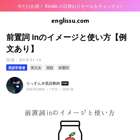
今だけお得！ Kindle の日替わりセールをチェック 👉
前置詞 inのイメージと使い方【例
文あり】
投稿：
2019.01.14
英語学習者
英文法
英語
前置詞
りっすん＠英語教師
PRO
高校英語教師（７年目）/ 英検1級