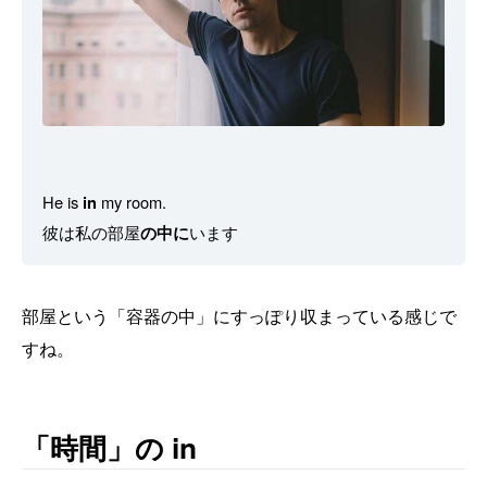
He is
in
my room.
彼は私の部屋
の中に
います
部屋という「容器の中」にすっぽり収まっている感じで
すね。
「時間」の in