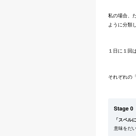
私の場合、
ように分類
１日に１回は「
それぞれの「
Stage 0
「スペル
意味をだい