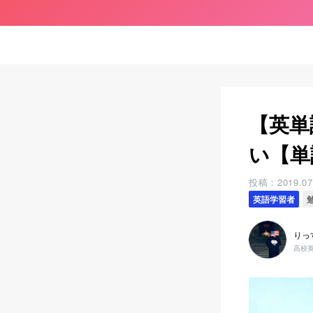
【英単
い【単
投稿：
2019.07
英語学習者
りっ
高校英