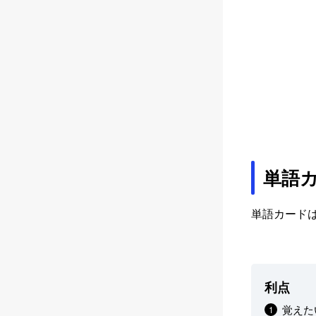
単語
単語カード
利点
覚えた