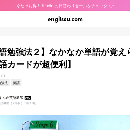
今だけお得！ Kindle の日替わりセールをチェック 👉
語勉強法２】なかなか単語が覚え
語カードが超便利】
.21
勉強法
英語
すん＠英語教師
PRO
語教師（７年目）/ 英検1級