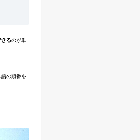
できる
のが単
単語の順番を