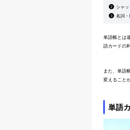
シャッ
名詞・
単語帳とは
語カードの
また、単語
変えること
単語