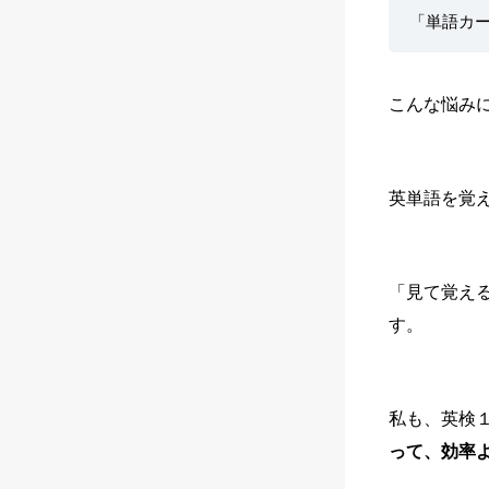
「単語カ
こんな悩み
英単語を覚
「見て覚え
す。
私も、英検
って、効率