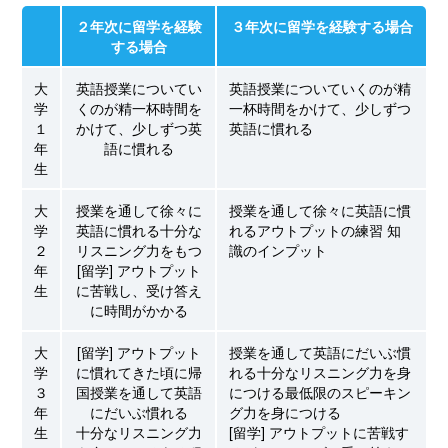
２年次に留学を経験
３年次に留学を経験する場合
する場合
大
英語授業についてい
英語授業についていくのが精
学
くのが精一杯時間を
一杯時間をかけて、少しずつ
１
かけて、少しずつ英
英語に慣れる
年
語に慣れる
生
大
授業を通して徐々に
授業を通して徐々に英語に慣
学
英語に慣れる十分な
れるアウトプットの練習 知
２
リスニング力をもつ
識のインプット
年
[留学] アウトプット
生
に苦戦し、受け答え
に時間がかかる
大
[留学] アウトプット
授業を通して英語にだいぶ慣
学
に慣れてきた頃に帰
れる十分なリスニング力を身
３
国授業を通して英語
につける最低限のスピーキン
年
にだいぶ慣れる
グ力を身につける
生
十分なリスニング力
[留学] アウトプットに苦戦す