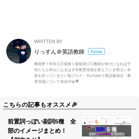
WRITTEN BY
りっすん＠英語教師
Follow
教師歴７年目🇬🇧英検１級取得🇺🇸教師が幸せになれば子
供たちも幸せになるはず🌸教育現場を変えていき明るい未
来を作っていきたい🗽ブログ・YouTubeで英語勉強法・教
育現場について発信中📖🎥
こちらの記事もオススメ🎉
前置詞っぽい副詞5種 全
部のイメージまとめ！