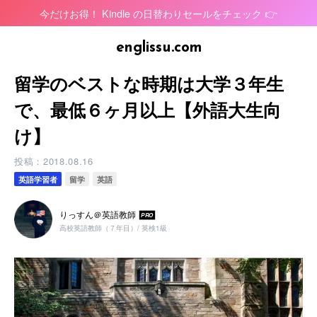
今だけお得！ Kindle の日替わりセールをチェック 👉
留学のベストな時期は大学３年生
で、最低６ヶ月以上【外語大生向
け】
投稿：
2018.08.16
英語学習者
留学
英語
りっすん＠英語教師
PRO
高校英語教師（７年目）/ 英検1級